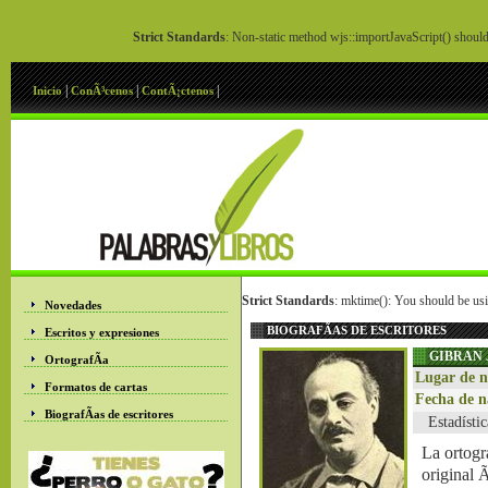
Strict Standards
: Non-static method wjs::importJavaScript() should 
|
|
|
Inicio
ConÃ³cenos
ContÃ¡ctenos
Strict Standards
: mktime(): You should be usi
Novedades
BIOGRAFÃ­AS DE ESCRITORES
Escritos y expresiones
GIBRAN 
OrtografÃ­a
Lugar de n
Formatos de cartas
Fecha de n
BiografÃ­as de escritores
Estadística
La ortogr
original 