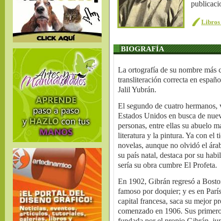
publicaci
Libros 
BIOGRAFÍA
La ortografía de su nombre más co
transliteración correcta en españ
Jalil Yubrán.
El segundo de cuatro hermanos, vi
Estados Unidos en busca de nuevas
personas, entre ellas su abuelo m
literatura y la pintura. Ya con e
novelas, aunque no olvidó el árab
su país natal, destaca por su habi
sería su obra cumbre El Profeta.
En 1902, Gibrán regresó a Boston y
famoso por doquier; y es en París
capital francesa, saca su mejor p
comenzado en 1906. Sus primeros 
fundada por el propio Gibrán, jun