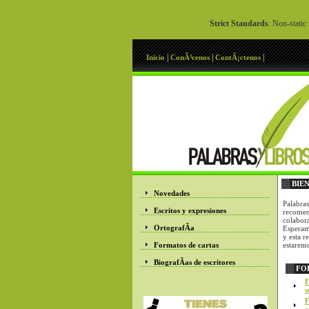
Strict Standards
: Non-static
|
|
|
Inicio
ConÃ³cenos
ContÃ¡ctenos
BIE
Novedades
Palabras
Escritos y expresiones
recomen
colabora
OrtografÃ­a
Esperamo
y esta r
Formatos de cartas
estarem
BiografÃ­as de escritores
FO
F
s
F