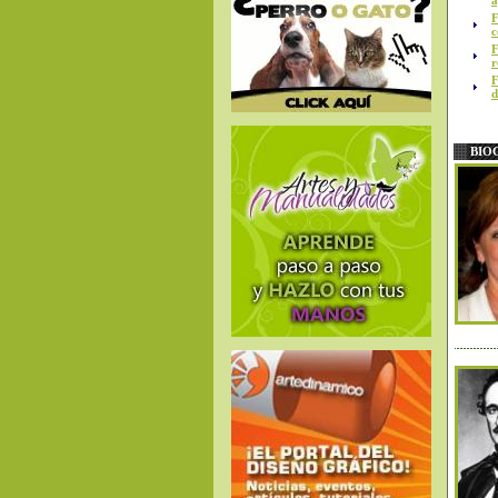
a
F
c
F
r
F
d
BIO