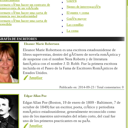
gradecimiento
GuiÃ³n
ormato cÃ³mo hacer un contrato de
Signos de interrogaciÃ³n
ompraventa de un vehÃ­culo
ormato cÃ³mo hacer una carta de
El punto y coma
enuncia por inconformidad
GuiÃ³n mayor
ormato cÃ³mo hacer una carta de
espedida
Las comillas
La coma
GRAFÍA DE ESCRITORES
Eleanor Marie Robertson
Eleanor Marie Robertson es una escritora estadounidense de
libros superventas, dentro del gÃ©nero de novela romÃ¡ntica y
de suspense con el nombre Nora Roberts y de literatura
fantÃ¡stica con el nombre J. D. Robb. Fue la primera escritora
incluida en el Paseo de la Fama de Escritores RomÃ¡nticos de
Estados Unidos.
Ampliar
Publicado en: 2014-09-23 / Total comentarios: 0
Edgar Allan Poe
Edgar Allan Poe (Boston, 19 de enero de 1809 - Baltimore, 7 de
octubre de 1849) fue un escritor, poeta, crÃ­tico y periodista
romÃ¡ntico estadounidense, generalmente reconocido como
uno de los maestros universales del relato corto, del cual fue
uno de los primeros practicantes en su paÃ­s.
Ampliar