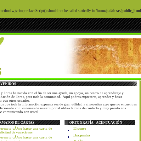
 method wjs::importJavaScript() should not be called statically in
/home/palabras/public_html/
NVENIDOS
 y libros ha nacido con el fin de ser una ayuda, un apoyo, un centro de aprendizaje y
dación de libros, para toda la comunidad. Aquí podras expresarte, aprender y hasta
r con otros usuarios.
s que toda la información expuesta sea de gran utilidad y si necesitas algo que no encuentras
elacionado con los temas de nuestro portal utiliza la zona de contacto y muy pronto nos
os comunicando con usted.
RMATOS DE CARTAS
ORTOGRAFÍA - ACENTUACIÓN
ormato cÃ³mo hacer una carta de
El punto
olicitud de vacaciones
Dos puntos
ormato cÃ³mo hacer una carta de