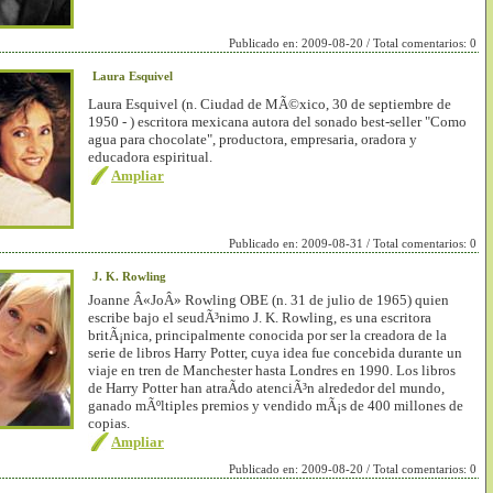
Publicado en: 2009-08-20 / Total comentarios: 0
Laura Esquivel
Laura Esquivel (n. Ciudad de MÃ©xico, 30 de septiembre de
1950 - ) escritora mexicana autora del sonado best-seller "Como
agua para chocolate", productora, empresaria, oradora y
educadora espiritual.
Ampliar
Publicado en: 2009-08-31 / Total comentarios: 0
J. K. Rowling
Joanne Â«JoÂ» Rowling OBE (n. 31 de julio de 1965) quien
escribe bajo el seudÃ³nimo J. K. Rowling, es una escritora
britÃ¡nica, principalmente conocida por ser la creadora de la
serie de libros Harry Potter, cuya idea fue concebida durante un
viaje en tren de Manchester hasta Londres en 1990. Los libros
de Harry Potter han atraÃ­do atenciÃ³n alrededor del mundo,
ganado mÃºltiples premios y vendido mÃ¡s de 400 millones de
copias.
Ampliar
Publicado en: 2009-08-20 / Total comentarios: 0